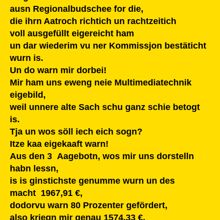
ausn Regionalbudschee for die,
die ihrn Aatroch richtich un rachtzeitich
voll ausgefüllt eigereicht ham
un dar wiederim vu ner Kommissjon bestäticht
wurn is.
Un do warn mir dorbei!
Mir ham uns eweng neie Multimediatechnik
eigebild,
weil unnere alte Sach schu ganz schie betogt
is.
Tja un wos söll iech eich sogn?
Itze kaa eigekaaft warn!
Aus den 3 Aagebotn, wos mir uns dorstelln
habn lessn,
is is ginstichste genumme wurn un des
macht 1967,91 €,
dodorvu warn 80 Prozenter gefördert,
also kriegn mir genau 1574,33 €.