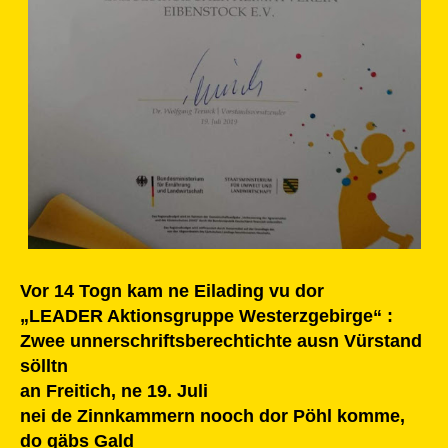
Vor 14 Togn kam ne Eilading vu dor
„LEADER Aktionsgruppe Westerzgebirge“ :
Zwee unnerschriftsberechtichte ausn Vürstand
sölltn
an Freitich, ne 19. Juli
nei de Zinnkammern nooch dor Pöhl komme,
do gäbs Gald