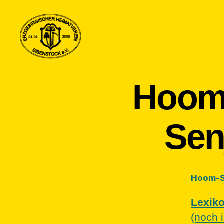
Erzgebirgischer
Heimatverein
Hoom-
Eibenstock
Sen
Hoom-Sk
Lexiko
(noch i